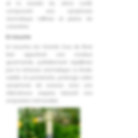
et la vivacité du citron confit,
composant une symphonie
aromatique raffinée et pleine de
caractère.
En bouche
En bouche, les Grands Crus de Pinot
Noir apportent une rondeur
gourmande, parfaitement équilibrée
par la richesse aromatique. La finale,
subtile et persistante, prolonge cette
symphonie de saveurs avec une
délicatesse exquise, laissant une
empreinte mémorable.