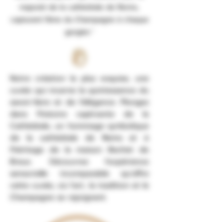
majesté de la cathédrale de Reims,
capturant l'âme du Champagne à chaque
gorgée."
Notre création la plus exquise, une
cuvée qui incarne la quintessence du
savoir-faire et de l'élégance. Plongez
dans l'histoire captivante de la
Cathédrale, un hommage symbolique
de la cathédrale de Reims et à
l'héritage de la maison Bechet de
Breux. Découvrez l'expérience
sensorielle incomparable qu'offre
cette cuvée, où l'art, la tradition et le
Champagne se rejoignent.