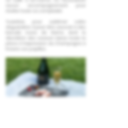
se suffit à lui-même, ne nécessitant
aucun accompagnement pour
révéler toute sa complexité.
Toutefois, pour sublimer cette
dégustation, il peut être associé à des
biscuits roses de Reims, dont la
discrétion des saveurs laisse toute la
place à l’expression du Champagne à
travers vos papilles.