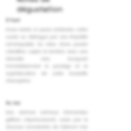
dégustation
À l'oeil
D’une teinte or jaune éclatante, cette
cuvée se distingue par une limpidité
remarquable. Sa robe, d’une pureté
cristalline, capte la lumière avec une
intensité rare, évoquant
immédiatement le prestige et la
sophistication de cette bouteille
d’exception.
Au nez
Des arômes crémeux d’amandes
grillées s’épanouissent, suivis par la
douceur envoûtante de l’abricot mûr