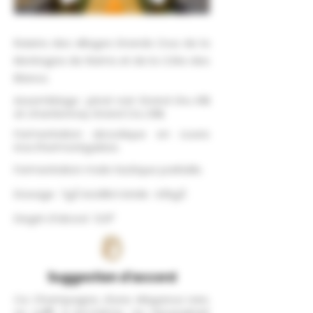
Raisins des villages Grands Crus de la
Montagne de Reims et de la Côte des
Blancs.
Assemblage : pinot noir Grand Gru 61%
et chardonnay Grand Cru 39%.
Fermentation alcoolique en cuves
inox thermorégulées.
Fermentation malo-lactique partielle.
Dosage : 7g./l. Acidité totale : 4,15g./l.
Degré d'alcool : 12,9°
Suggestion d'accord
Ce Champagne, d’une élégance rare,