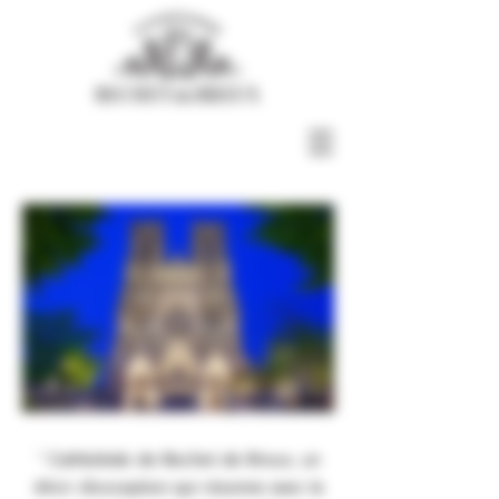
" Cathédrale de Bechet de Breux, un
élixir d'exception qui résonne avec la