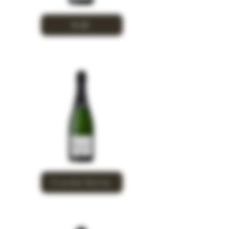
BdB
Cuvée Noire